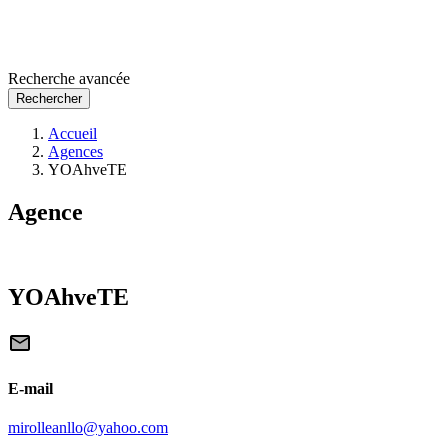
Recherche avancée
Rechercher
Accueil
Agences
YOAhveTE
Agence
YOAhveTE
E-mail
mirolleanllo@yahoo.com