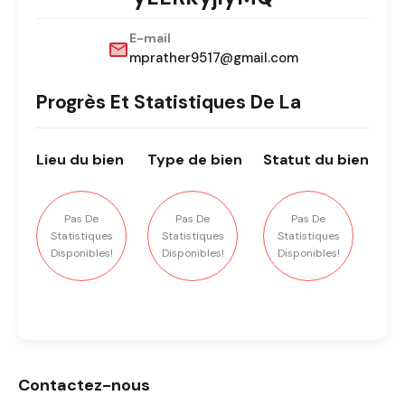
E-mail
mprather9517@gmail.com
Progrès Et Statistiques De La
Lieu
du bien
Type
de bien
Statut
du bien
Pas De
Pas De
Pas De
Statistiques
Statistiques
Statistiques
Disponibles!
Disponibles!
Disponibles!
Contactez-nous