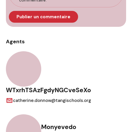
commentaire.
Agents
WTxrhTSAzFgdyNGCveSeXo
catherine.donnow@tangischools.org
Monyevedo