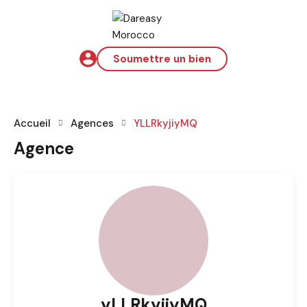
Soumettre un bien
Accueil
Agences
YLLRkyjiyMQ
Agence
yLLRkyjiyMQ