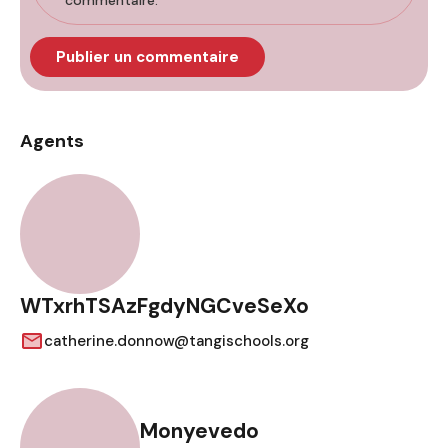
commentaire.
Agents
WTxrhTSAzFgdyNGCveSeXo
catherine.donnow@tangischools.org
Monyevedo