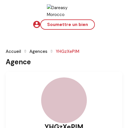
Soumettre un bien
Accueil
Agences
YHGzXePlM
Agence
YHGzXePlM