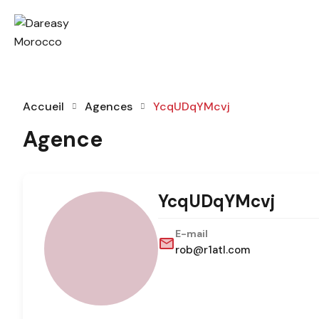
Accueil
Agences
YcqUDqYMcvj
Agence
YcqUDqYMcvj
E-mail
rob@r1atl.com