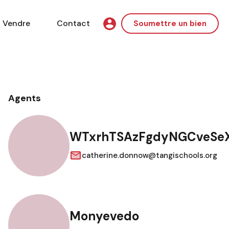
Vendre
Contact
Soumettre un bien
Agents
WTxrhTSAzFgdyNGCveSe
catherine.donnow@tangischools.org
Monyevedo