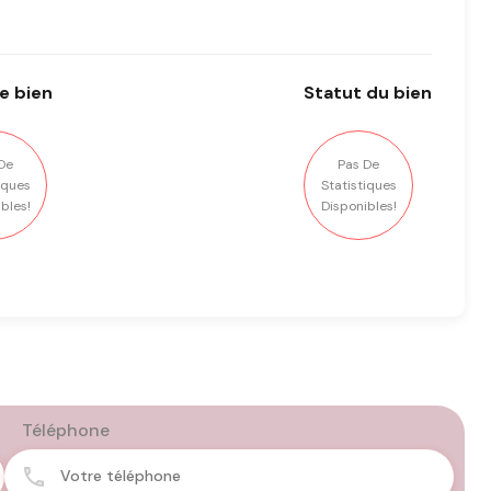
e bien
Statut
du bien
De
Pas De
iques
Statistiques
bles!
Disponibles!
Téléphone