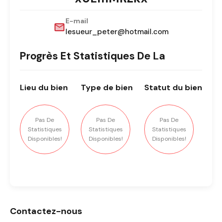
E-mail
lesueur_peter@hotmail.com
Progrès Et Statistiques De La
Lieu
du bien
Type
de bien
Statut
du bien
Pas De
Pas De
Pas De
Statistiques
Statistiques
Statistiques
Disponibles!
Disponibles!
Disponibles!
Contactez-nous