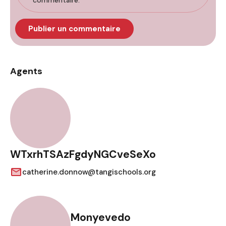
commentaire.
Agents
WTxrhTSAzFgdyNGCveSeXo
catherine.donnow@tangischools.org
Monyevedo