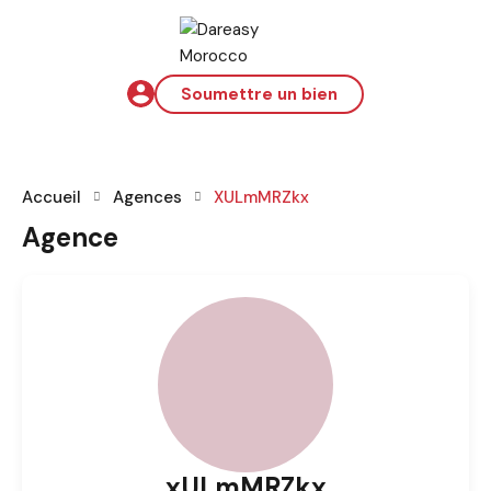
Soumettre un bien
Accueil
Agences
XULmMRZkx
Agence
xULmMRZkx