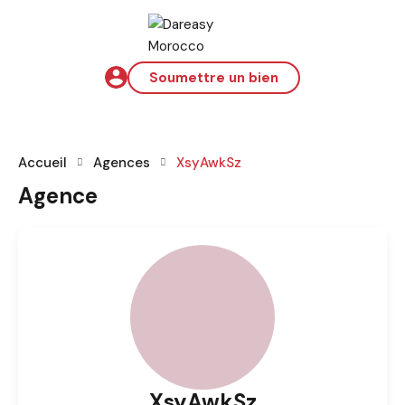
Soumettre un bien
Accueil
Agences
XsyAwkSz
Agence
XsyAwkSz