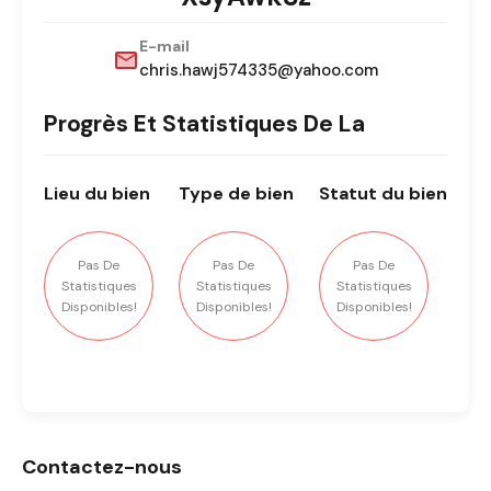
E-mail
chris.hawj574335@yahoo.com
Progrès Et Statistiques De La
Lieu
du bien
Type
de bien
Statut
du bien
Pas De
Pas De
Pas De
Statistiques
Statistiques
Statistiques
Disponibles!
Disponibles!
Disponibles!
Contactez-nous