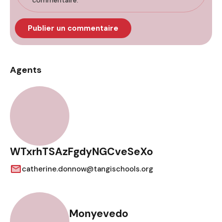
commentaire.
Agents
WTxrhTSAzFgdyNGCveSeXo
catherine.donnow@tangischools.org
Monyevedo