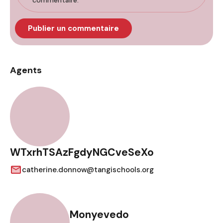
commentaire.
Agents
WTxrhTSAzFgdyNGCveSeXo
catherine.donnow@tangischools.org
Monyevedo