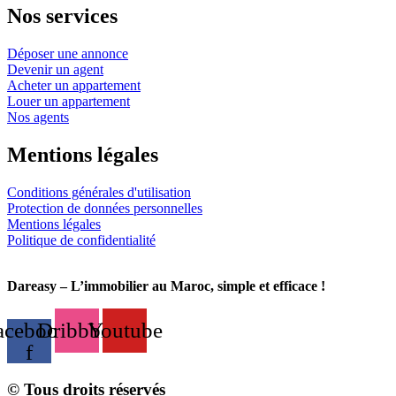
Nos services
Déposer une annonce
Devenir un agent
Acheter un appartement
Louer un appartement
Nos agents
Mentions légales
Conditions générales d'utilisation
Protection de données personnelles
Mentions légales
Politique de confidentialité
Dareasy – L’immobilier au Maroc, simple et efficace !
acebook-
Dribbble
Youtube
f
© Tous droits réservés