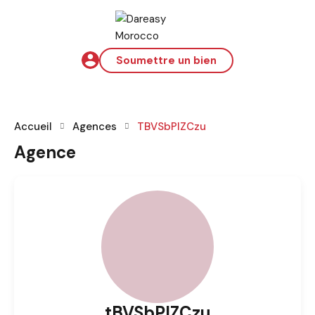
Soumettre un bien
Accueil
Agences
TBVSbPIZCzu
Agence
tBVSbPIZCzu