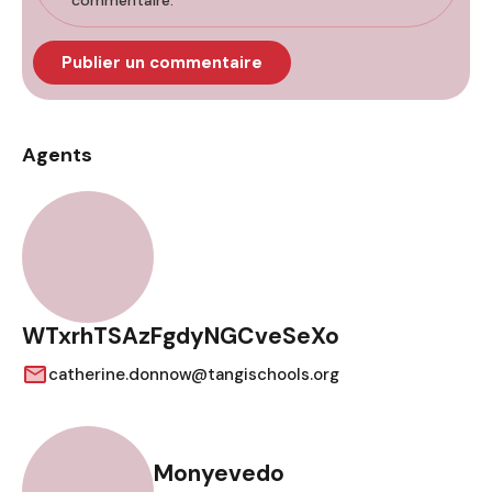
commentaire.
Agents
WTxrhTSAzFgdyNGCveSeXo
catherine.donnow@tangischools.org
Monyevedo