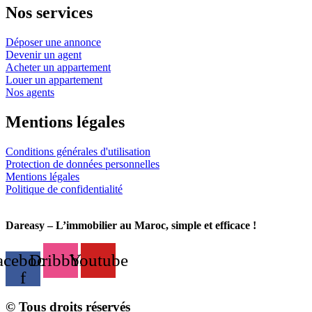
Nos services
Déposer une annonce
Devenir un agent
Acheter un appartement
Louer un appartement
Nos agents
Mentions légales
Conditions générales d'utilisation
Protection de données personnelles
Mentions légales
Politique de confidentialité
Dareasy – L’immobilier au Maroc, simple et efficace !
acebook-
Dribbble
Youtube
f
© Tous droits réservés