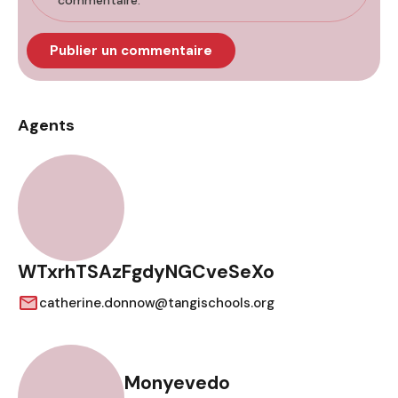
commentaire.
Agents
WTxrhTSAzFgdyNGCveSeXo
catherine.donnow@tangischools.org
Monyevedo