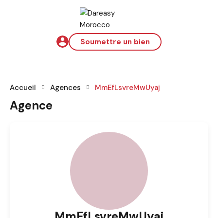
Soumettre un bien
Accueil
Agences
MmEfLsvreMwUyaj
Agence
MmEfLsvreMwUyaj