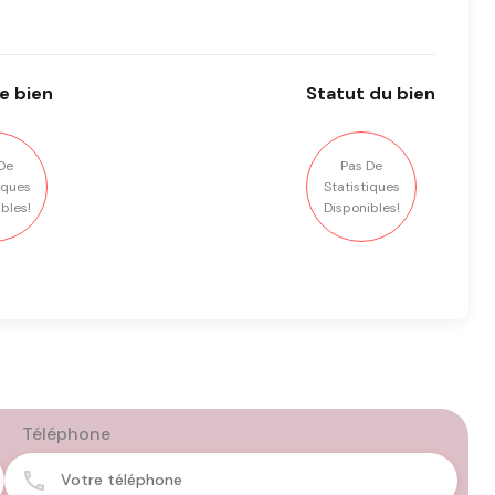
e bien
Statut
du bien
De
Pas De
iques
Statistiques
bles!
Disponibles!
Téléphone