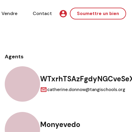
Vendre
Contact
Soumettre un bien
Agents
WTxrhTSAzFgdyNGCveSe
catherine.donnow@tangischools.org
Monyevedo