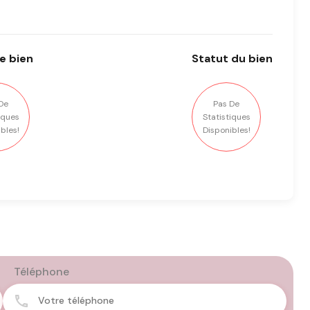
e bien
Statut
du bien
De
Pas De
iques
Statistiques
bles!
Disponibles!
Téléphone