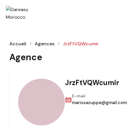
Accueil
Agences
JrzFtVQWcumir
Agence
JrzFtVQWcumir
E-mail
marissazuppe@gmail.com