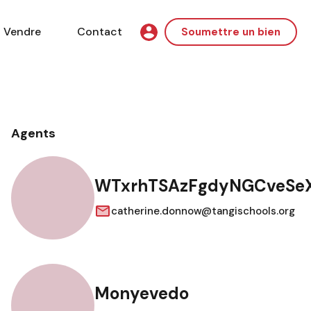
Vendre
Contact
Soumettre un bien
Agents
WTxrhTSAzFgdyNGCveSe
catherine.donnow@tangischools.org
Monyevedo