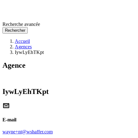
Recherche avancée
Rechercher
Accueil
Agences
IywLyEhTKpt
Agence
IywLyEhTKpt
E-mail
wayne+nt@wshaffer.com