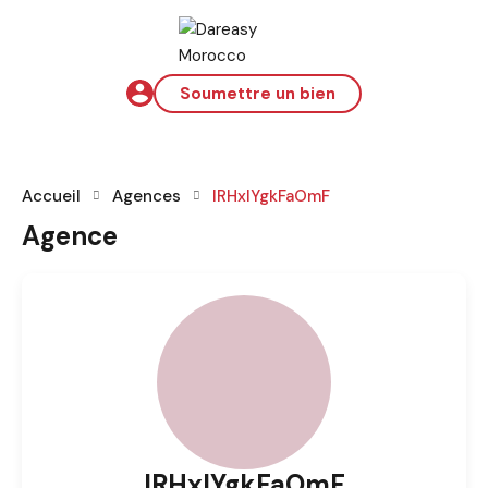
Soumettre un bien
Accueil
Agences
IRHxIYgkFaOmF
Agence
IRHxIYgkFaOmF