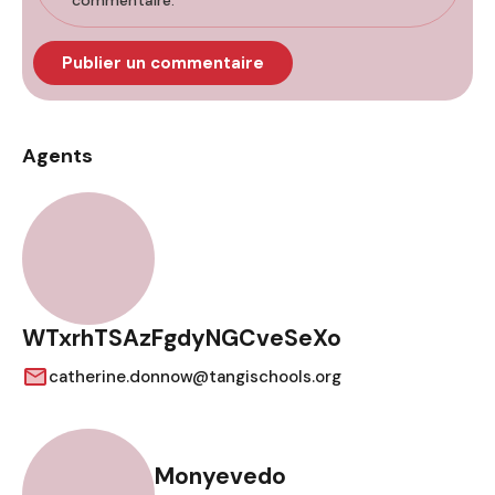
commentaire.
Agents
WTxrhTSAzFgdyNGCveSeXo
catherine.donnow@tangischools.org
Monyevedo