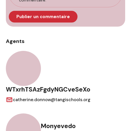
commentaire.
Agents
WTxrhTSAzFgdyNGCveSeXo
catherine.donnow@tangischools.org
Monyevedo