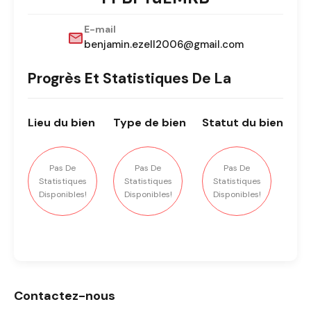
E-mail
benjamin.ezell2006@gmail.com
Progrès Et Statistiques De La
Lieu
du bien
Type
de bien
Statut
du bien
Pas De
Pas De
Pas De
Statistiques
Statistiques
Statistiques
Disponibles!
Disponibles!
Disponibles!
Contactez-nous