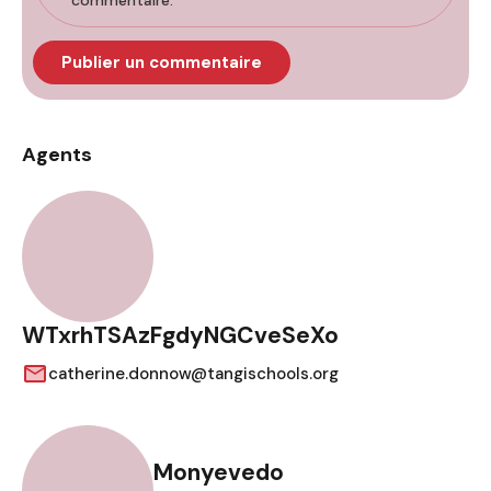
commentaire.
Agents
WTxrhTSAzFgdyNGCveSeXo
catherine.donnow@tangischools.org
Monyevedo