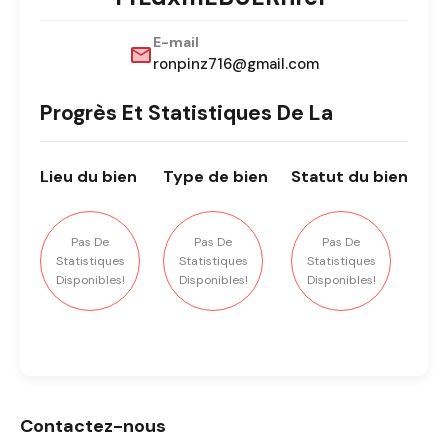
E-mail
ronpinz716@gmail.com
Progrès Et Statistiques De La
Lieu
du bien
Type
de bien
Statut
du bien
Pas De
Pas De
Pas De
Statistiques
Statistiques
Statistiques
Disponibles!
Disponibles!
Disponibles!
Contactez-nous