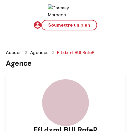
Soumettre un bien
Accueil
Agences
FfLdxmLBULRnfeP
Agence
FfLdxmLBULRnfeP