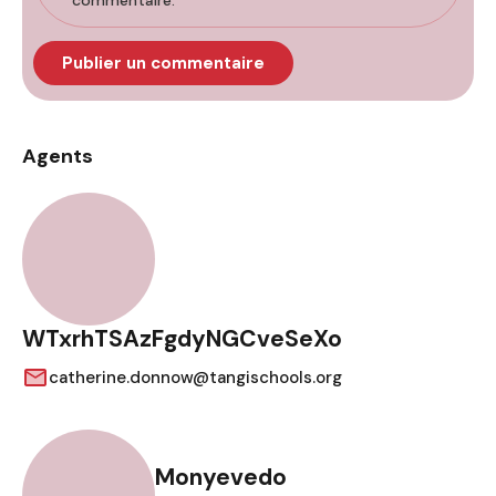
commentaire.
Agents
WTxrhTSAzFgdyNGCveSeXo
catherine.donnow@tangischools.org
Monyevedo