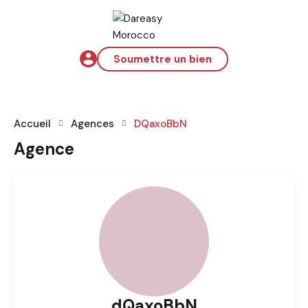
Soumettre un bien
Accueil
Agences
DQaxoBbN
Agence
dQaxoBbN