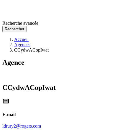
Recherche avancée
Rechercher
Accueil
Agences
CCydwACopIwat
Agence
CCydwACopIwat
E-mail
ldrury2@rogers.com