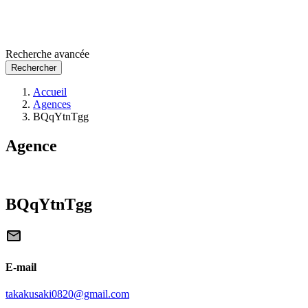
Recherche avancée
Rechercher
Accueil
Agences
BQqYtnTgg
Agence
BQqYtnTgg
E-mail
takakusaki0820@gmail.com